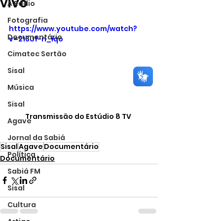
vivo
A Rádio
Fotografia
https://www.youtube.com/watch?
Documentário
v=216Uf-n_iqo
Cimatec Sertão
Sisal
Música
Sisal
Transmissão do Estúdio 8 TV 
Agave
Jornal da Sabiá
Sisal
Agave
Documentário
Política
Documentário
Sabiá FM
Sisal
Cultura