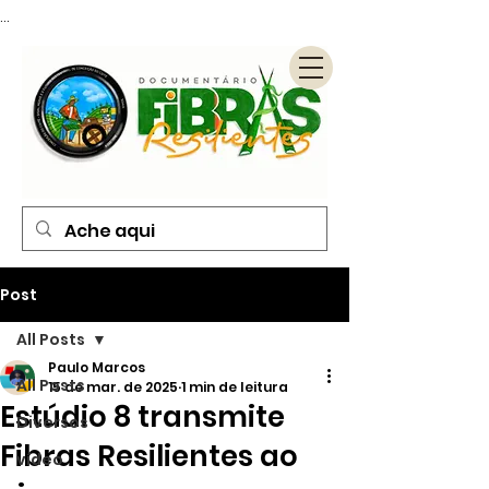
...
Post
All Posts
Paulo Marcos
All Posts
15 de mar. de 2025
1 min de leitura
Estúdio 8 transmite
Diversos
Fibras Resilientes ao
vídeo