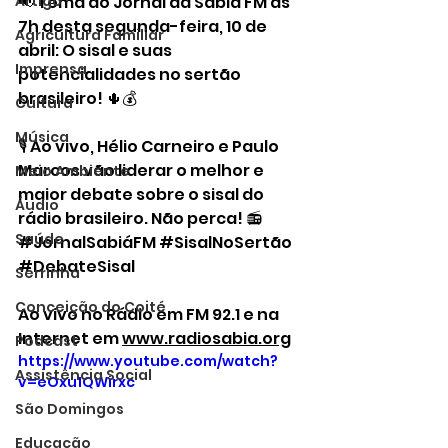
Artigo
📢 Tema do Jornal da Sabiá FM às 
7h desta segunda-feira, 10 de 
Agricultura Familiar
abril: O sisal e suas 
Imprensa
potencialidades no sertão 
brasileiro! 🌵💰
Cultura
Música
🎙️ Ao vivo, Hélio Carneiro e Paulo 
Marcos vão liderar o melhor e 
Meio Ambiente
maior debate sobre o sisal do 
Áudio
rádio brasileiro. Não perca! 📻 
Saúde
#JornalSabiáFM
#SisalNoSertão
#DebateSisal
Serrinha
Conceição do Coité
Ao vivo no Rádio em FM 92.1 e na 
Internet em 
www.radiosabia.org
Podcast
https://www.youtube.com/watch?
Assistência Social
v=eOxu1QWirxc
São Domingos
Educação