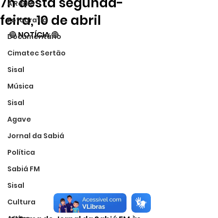
7h desta segunda-
A Rádio
feira, 10 de abril
Fotografia
🔴 NOTÍCIA 🔴
Documentário
Cimatec Sertão
Sisal
Música
Sisal
Agave
Jornal da Sabiá
Política
Sabiá FM
Sisal
Cultura