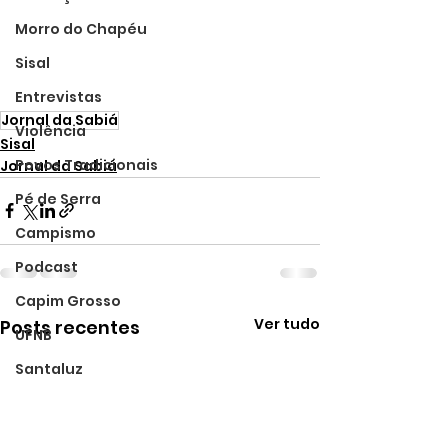
Morro do Chapéu
Sisal
Entrevistas
Jornal da Sabiá
Violência
Sisal
Povos Tradicionais
Jornal da Sabiá
Pé de Serra
Campismo
Podcast
Capim Grosso
Ver tudo
Posts recentes
UFNB
Santaluz
Meio Ambiente
Denúncia