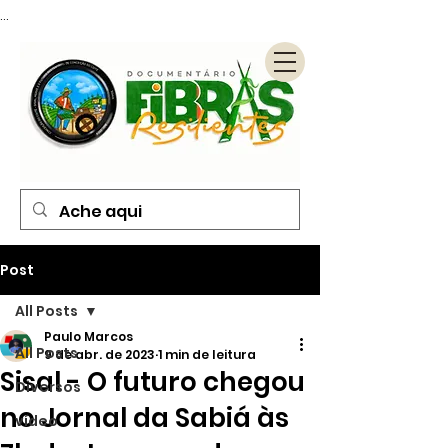
...
Post
All Posts
Paulo Marcos
All Posts
9 de abr. de 2023
1 min de leitura
Sisal - O futuro chegou
Diversos
no Jornal da Sabiá às
vídeo