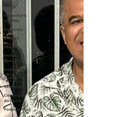
Artigo
Agricultura
Familiar
Imprensa
Cultura
Música
Meio
Ambiente
Áudio
Saúde
Serrinha
Conceição
do Coité
Podcast