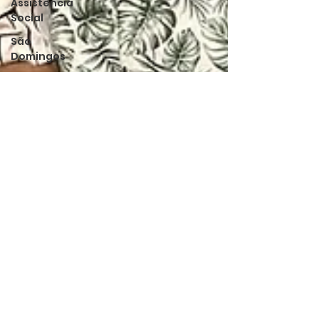
Assistência
Social
São
Domingos
Educação
Morro do
Chapéu
Sisal
Entrevistas
Violência
Povos
Tradicionais
Pé de
Serra
Campismo
Podcast