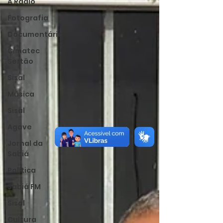
A Rádio
Fotografia
Documentário
Cimatec
Sertão
Sisal
Música
Sisal
Agave
Jornal da
Sabiá
Política
Sabiá FM
Sisal
Cultura