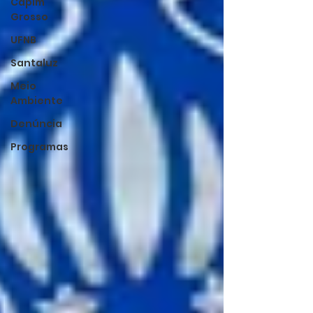
Capim
Grosso
UFNB
Santaluz
Meio
Ambiente
Denúncia
Programas