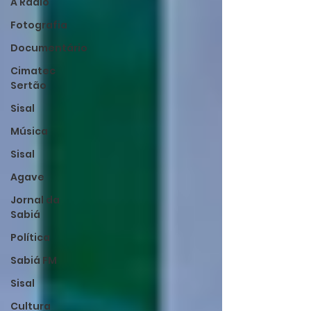
A Rádio
Fotografia
Documentário
Cimatec
Sertão
Sisal
Música
Sisal
Agave
Jornal da
Sabiá
Política
Sabiá FM
Sisal
Cultura