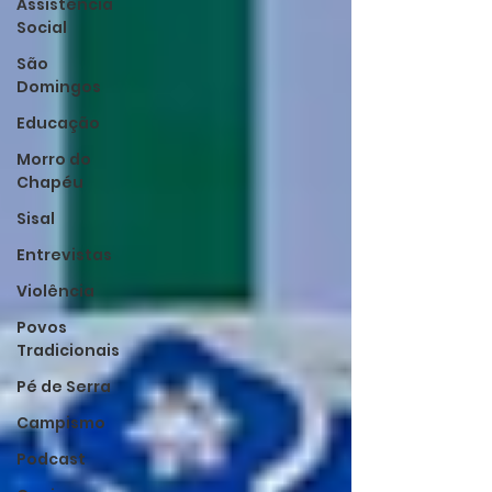
Assistência
Social
São
Domingos
Educação
Morro do
Chapéu
Sisal
Entrevistas
Violência
Povos
Tradicionais
Pé de Serra
Campismo
Podcast