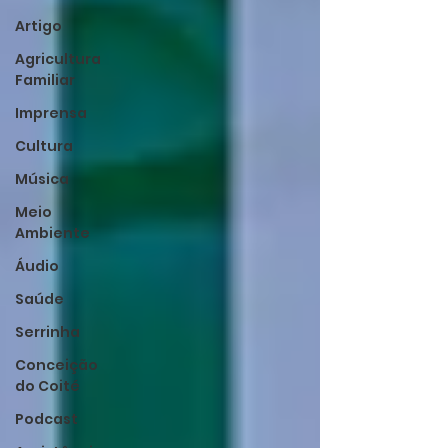
Artigo
Agricultura
Familiar
Imprensa
Cultura
Música
Meio
Ambiente
Áudio
Saúde
Serrinha
Conceição
do Coité
Podcast