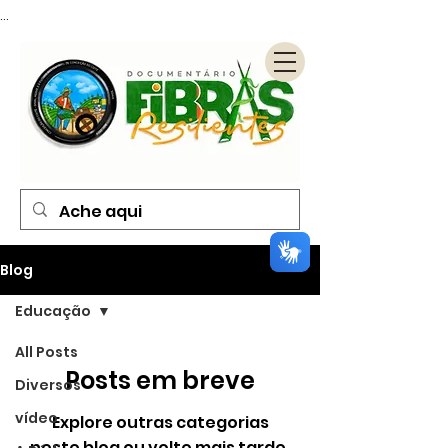
...
Blog
Educação
All Posts
Posts em breve
Diversos
vídeo
Explore outras categorias
neste blog ou volte mais tarde.