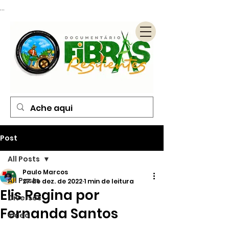
...
Post
All Posts
Paulo Marcos
All Posts
27 de dez. de 2022
1 min de leitura
Elis Regina por
Diversos
Fernanda Santos
vídeo