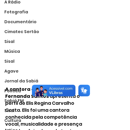
A Rádio
Fotografia
Documentário
Cimatec Sertão
Sisal
Música
Sisal
Agave
Jornal da Sabiá
A cantora e compositora 
Política
Fernanda Santos 
apresenta o 
Sabiá FM
perfil de Elis Regina Carvalho 
Costa. Elis foi uma cantora 
Sisal
conhecida pela competência 
Cultura
vocal, musicalidade e presença 