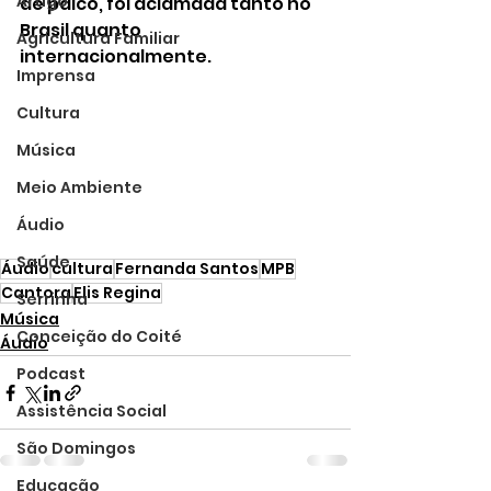
Artigo
de palco, foi aclamada tanto no 
Brasil quanto 
Agricultura Familiar
internacionalmente.
Imprensa
Cultura
Música
Meio Ambiente
Áudio
Saúde
Áudio
cultura
Fernanda Santos
MPB
Cantora
Elis Regina
Serrinha
Música
Conceição do Coité
Áudio
Podcast
Assistência Social
São Domingos
Educação