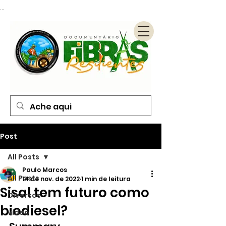
...
Post
All Posts
Paulo Marcos
All Posts
14 de nov. de 2022
1 min de leitura
Sisal tem futuro como
Diversos
biodiesel?
vídeo