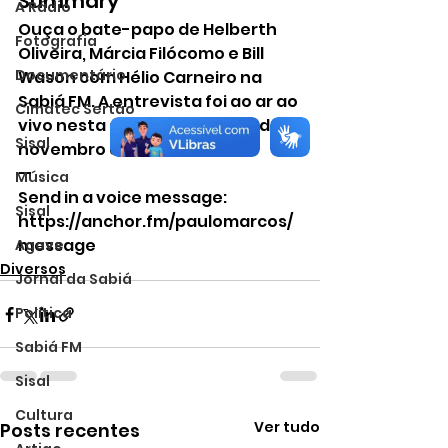
Summary 
A Rádio
Ouça o bate-papo de Helberth 
Fotografia
Oli
veira, Márcia Filócomo e Bill 
Documentário
Wason com Hélio Carneiro na 
Sabiá FM. A entrevista foi ao ar ao 
Cimatec Sertão
vivo nesta segunda-feira, 14 de 
Sisal
novembro de 2022.  
—  
Música
Send in a voice message: 
Sisal
https://anchor.fm/paulomarcos/
message
Agave
Diversos
Jornal da Sabiá
Política
Sabiá FM
Sisal
Cultura
Ver tudo
Posts recentes